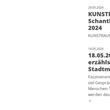
29.05.2024
KUNSTR
Schantl
2024
KUNSTRAUM 
14.05.2024
18.05.2
erzähls
Stadt
Faszinieren
viel Gesprä
Menschen: 
werden deut