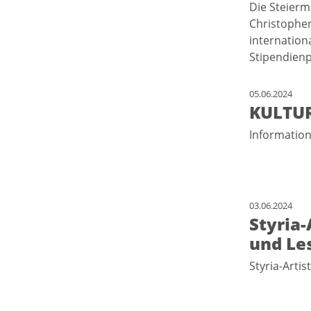
Die Steierm
Christopher
internation
Stipendienp
05.06.2024
KULTUR
Informatio
03.06.2024
Styria-
und Les
Styria-Arti