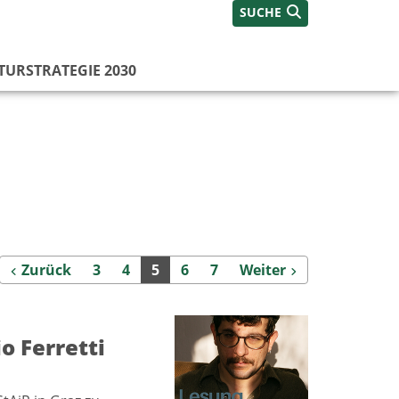
SUCHE
TURSTRATEGIE 2030
Zurück
Weiter
Zurück
3
4
5
6
7
Weiter
o Ferretti