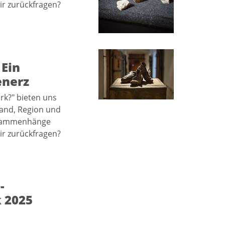
ir zurückfragen?
 Ein
enerz
rk?" bieten uns
Land, Region und
usammenhänge
ir zurückfragen?
-
k 2025