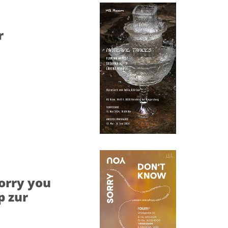
r
orry you
p zur