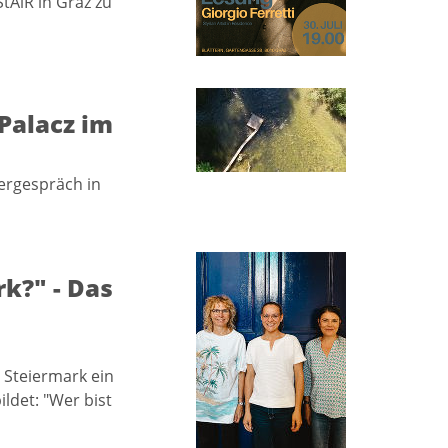
StAiR in Graz zu
Palacz im
lergespräch in
k?" - Das
Steiermark ein
ildet: "Wer bist