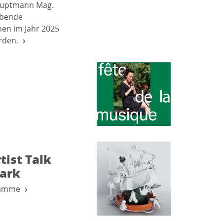
hauptmann Mag.
ebende
nen im Jahr 2025
erden.
tist Talk
park
ogramme