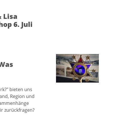
 Lisa
op 6. Juli
"Was
rk?" bieten uns
Land, Region und
usammenhänge
ir zurückfragen?