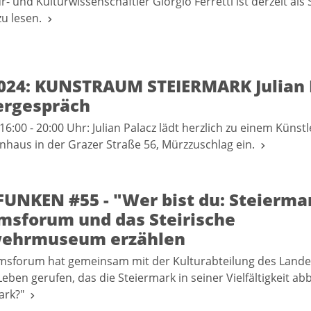
r- und Kulturwissenschaftler Giorgio Ferretti ist derzeit als 
zu lesen.
2024: KUNSTRAUM STEIERMARK Julian 
ergespräch
16:00 - 20:00 Uhr: Julian Palacz lädt herzlich zu einem Künst
enhaus in der Grazer Straße 56, Mürzzuschlag ein.
UNKEN #55 - "Wer bist du: Steiermar
sforum und das Steirische
ehrmuseum erzählen
sforum hat gemeinsam mit der Kulturabteilung des Lande 
Leben gerufen, das die Steiermark in seiner Vielfältigkeit abb
mark?"