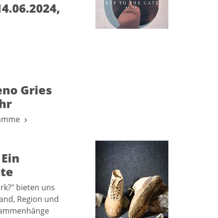
4.06.2024,
eno Gries
hr
ogramme
 Ein
te
rk?" bieten uns
Land, Region und
usammenhänge