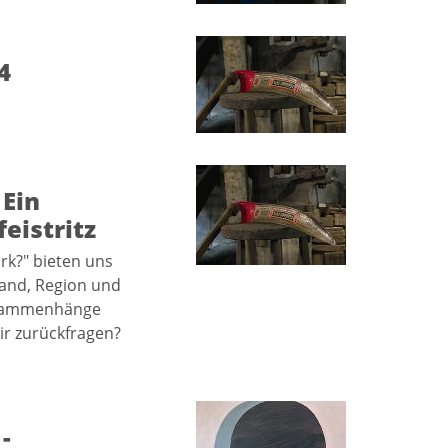
4
 Ein
istritz
rk?" bieten uns
Land, Region und
usammenhänge
ir zurückfragen?
-