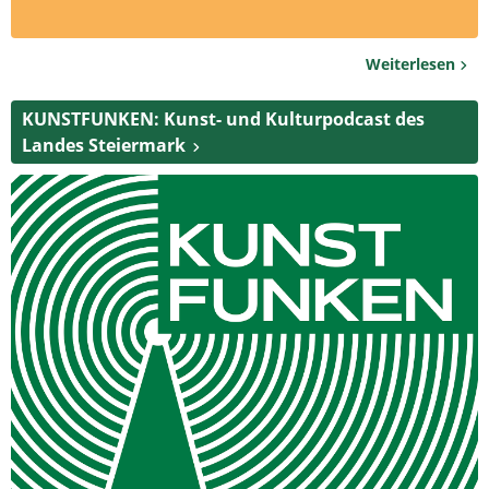
Weiterlesen
KUNSTFUNKEN: Kunst- und Kulturpodcast des
Landes Steiermark