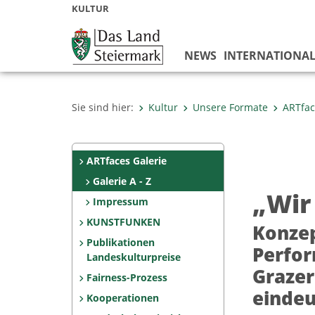
KULTUR
NEWS
INTERNATIONA
Sie sind hier:
Kultur
Unsere Formate
ARTfac
ARTfaces Galerie
Galerie A - Z
„Wir 
Impressum
KUNSTFUNKEN
Konzep
Publikationen
Perfor
Landeskulturpreise
Grazer
Fairness-Prozess
eindeu
Kooperationen