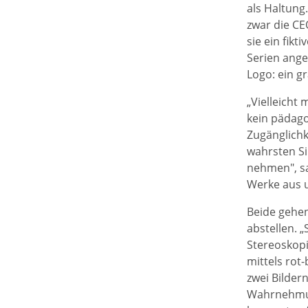
als Haltung
zwar die CE
sie ein fikt
Serien ange
Logo: ein g
„Vielleicht 
kein pädago
Zugänglich
wahrsten Si
nehmen", sag
Werke aus 
Beide gehen
abstellen. „
Stereoskopi
mittels rot-
zwei Bilder
Wahrnehmung