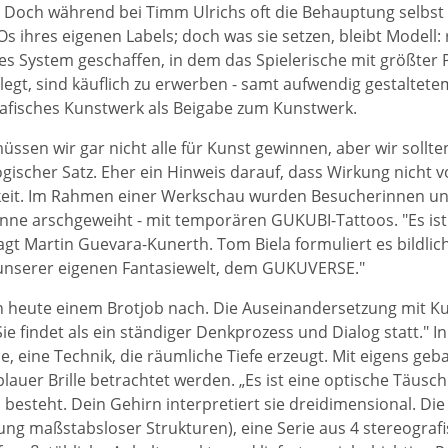
. Doch während bei Timm Ulrichs oft die Behauptung selb
Os ihres eigenen Labels; doch was sie setzen, bleibt Modell
ives System geschaffen, in dem das Spielerische mit größter P
legt, sind käuflich zu erwerben - samt aufwendig gestaltetem
rafisches Kunstwerk als Beigabe zum Kunstwerk.
müssen wir gar nicht alle für Kunst gewinnen, aber wir sollten
gischer Satz. Eher ein Hinweis darauf, dass Wirkung nich
keit. Im Rahmen einer Werkschau wurden Besucherinnen un
nne arschgeweiht - mit temporären GUKUBI-Tattoos. "Es ist 
t Martin Guevara-Kunerth. Tom Biela formuliert es bildlich: „
unserer eigenen Fantasiewelt, dem GUKUVERSE."
 heute einem Brotjob nach. Die Auseinandersetzung mit Kun
Sie findet als ein ständiger Denkprozess und Dialog statt." 
e, eine Technik, die räumliche Tiefe erzeugt. Mit eigens ge
blauer Brille betrachtet werden. „Es ist eine optische Täusc
n besteht. Dein Gehirn interpretiert sie dreidimensional. 
 maßstabsloser Strukturen), eine Serie aus 4 stereografisc