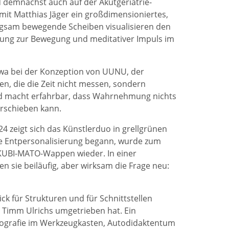
 demnächst auch auf der Akutgeriatrie-
mit Matthias Jäger ein großdimensioniertes,
 langsam bewegende Scheiben visualisieren den
adung zur Bewegung und meditativer Impuls im
wa bei der Konzeption von UUNU, der
en, die die Zeit nicht messen, sondern
nd macht erfahrbar, dass Wahrnehmung nichts
erschieben kann.
4 zeigt sich das Künstlerduo in grellgrünen
te Entpersonalisierung begann, wurde zum
KUBI-MATO-Wappen wieder. In einer
len sie beiläufig, aber wirksam die Frage neu:
ick für Strukturen und für Schnittstellen
h Timm Ulrichs umgetrieben hat. Ein
otografie im Werkzeugkasten, Autodidaktentum