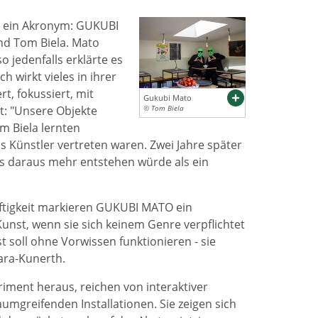
it ein Akronym: GUKUBI
d Tom Biela. Mato
 jedenfalls erklärte es
 wirkt vieles in ihrer
t, fokussiert, mit
Gukubi Mato
t: "Unsere Objekte
© Tom Biela
 Biela lernten
ls Künstler vertreten waren. Zwei Jahre später
ass daraus mehr entstehen würde als ein
aftigkeit markieren GUKUBI MATO ein
Kunst, wenn sie sich keinem Genre verpflichtet
 soll ohne Vorwissen funktionieren - sie
ara-Kunerth.
iment heraus, reichen von interaktiver
aumgreifenden Installationen. Sie zeigen sich