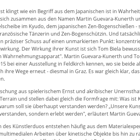
t klingt wie ein Begriff aus dem Japanischen ist in Wahrhe
 sich zusammen aus den Namen Martin Guevara-Kunerth un
ielscheibe im Kyudo, dem japanischen Zen-Bogenschießen - so
französische Tänzerin und Zen-Bogenschützin. Und tatsächlich
in präziser Schuss auf einen unmarkierten Punkt: konzentrier
gwirkung. Der Wirkung ihrer Kunst ist sich Tom Biela bewuss
en Wahrnehmungsapparat". Martin Guevara-Kunerth und Tom
15 bei einer Ausstellung in Feldkirch kennen, wo sie beide a
ch ihre Wege erneut - diesmal in Graz. Es war gleich klar, d
en.
ischung aus spielerischem Ernst und akribischer Unernsth
Terrain und stellen dabei gleich die Formfrage mit: Was ist 
 warum soll sie überhaupt verstanden werden? „Unsere Kunst
verstanden, sondern erlebt werden", erläutert Martin Guev
n des Künstlerduos entstehen häufig aus dem Materialexper
 multimedialen Arbeiten über kinetische Objekte bis hin zu r