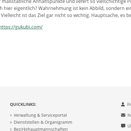
maßstäbliche Anhaltspunkte und liefert so vielschichtige Pro
h hier eigentlich? Wahrnehmung ist kein Abbild, sondern ein 
- Vielleicht ist das Ziel gar nicht so wichtig. Hauptsache, es 
https://gukubi.com/
QUICKLINKS:
F
Verwaltung & Serviceportal
N
Dienststellen & Organigramm
Ü
Bezirkshauptmannschaften