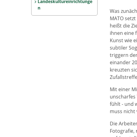
Landeskultureinrichtunge
n
Was zunächs
MATO setzt
heißt die Z
ihnen eine 
Kunst wie e
subtiler So
triggern d
einander 20
kreuzten si
Zufallstreff
Mit einer M
unscharfes 
fühlt - und
muss nicht 
Die Arbeite
Fotografie,