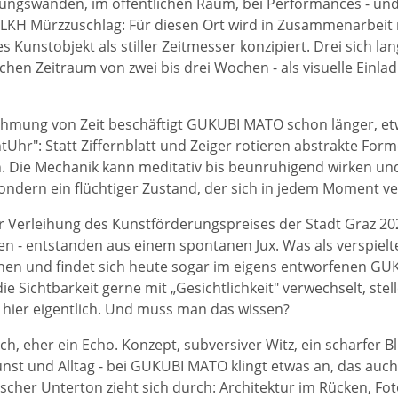
lungswänden, im öffentlichen Raum, bei Performances - und
 LKH Mürzzuschlag: Für diesen Ort wird in Zusammenarbeit 
es Kunstobjekt als stiller Zeitmesser konzipiert. Drei sich
chen Zeitraum von zwei bis drei Wochen - als visuelle Einl
hmung von Zeit beschäftigt GUKUBI MATO schon länger, et
Uhr": Statt Ziffernblatt und Zeiger rotieren abstrakte Form
. Die Mechanik kann meditativ bis beunruhigend wirken u
 sondern ein flüchtiger Zustand, der sich in jedem Moment v
r Verleihung des Kunstförderungspreises der Stadt Graz 202
 - entstanden aus einem spontanen Jux. Was als verspiel
en und findet sich heute sogar im eigens entworfenen GU
ie Sichtbarkeit gerne mit „Gesichtlichkeit" verwechselt, stel
 hier eigentlich. Und muss man das wissen?
ch, eher ein Echo. Konzept, subversiver Witz, ein scharfer Bl
nst und Alltag - bei GUKUBI MATO klingt etwas an, das auc
scher Unterton zieht sich durch: Architektur im Rücken, F