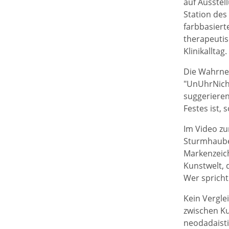
auf Ausstel
Station des
farbbasiert
therapeutis
Klinikalltag.
Die Wahrne
"UnUhrNicht
suggerieren
Festes ist,
Im Video zu
Sturmhauben
Markenzeich
Kunstwelt, d
Wer spricht
Kein Verglei
zwischen Ku
neodadaisti