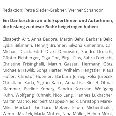
Redaktion: Petra Sieder-Grabner, Werner Schandor
Ein Dankeschön an alle ExpertInnen und AutorInnen,
die bislang zu dieser Reihe beigetragen haben:
Elisabeth Arlt, Anna Badora, Martin Behr, Barbara Belic,
Lydia Bißmann, Helwig Brunner, Silvana Cimentini, Carl
Michael Drack, Edith Draxl, Denovaire, Sandro Droschl,
Günter Eichberger, Olga Flor, Birgit Flos, Sahra Foetschl,
Christine Frisinghelli, Martin Gasser, Hermann Götz,
Michaela Hawlik, Sonja Harter, Wilhelm Hengstler, Klaus
Höfler, Christof Huemer, Barbara Jernej, Felix Jureček,
Christiane Kada, Sigrun Karre, Anna Lisa Kiesel, Otmar
Klammer, Eveline Koberg, Sandra Kocuvan, Wolfgang
Kuhn, Wolfgang Kühnelt, Nico Lang, Hannes Luxbacher,
Martin Macho, Norbert Mappes-Niedik, Christoph Marek,
Mike Markart, Gerhard Melzer, Erwin Michenthaler,
Wenzel Mraček, Maria Motter, Nina Müller, Heimo Mürzl,