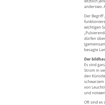
letztlich j
anderswo. A
Der Begriff 
funktionier
wichtigen Sc
„Pulsierend
dürfen über
(gemeinsam 
besagte Lam
Der bildha
Es sind gan
Strom in se
den Künstle
schwarzem K
von Leuchtm
und notwen
Oft sind es 