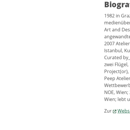
Biogra
1982 in Gra
medienüberg
Art and Des
angewandte 
2007 Atelie
Istanbul, K
Curated by_
zwei Flügel
Project(or)
Peep Atelie
Wettbewerbs
NOE, Wien; 
Wien; lebt u
Zur
Websi