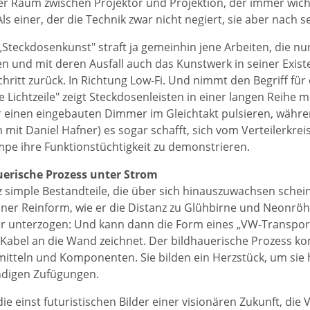
ener Raum zwischen Projektor und Projektion, der immer wicht
ls einer, der die Technik zwar nicht negiert, sie aber nach 
„Steckdosenkunst" straft ja gemeinhin jene Arbeiten, die nur
en und mit deren Ausfall auch das Kunstwerk in seiner Existe
hritt zurück. In Richtung Low-Fi. Und nimmt den Begriff für 
e Lichtzeile" zeigt Steckdosenleisten in einer langen Reihe 
 einen eingebauten Dimmer im Gleichtakt pulsieren, währen
mit Daniel Hafner) es sogar schafft, sich vom Verteilerkre
pe ihre Funktionstüchtigkeit zu demonstrieren.
uerische Prozess unter Strom
z simple Bestandteile, die über sich hinauszuwachsen schei
iner Reinform, wie er die Distanz zu Glühbirne und Neonröhr
r unterzogen: Und kann dann die Form eines „VW-Transpor
abel an die Wand zeichnet. Der bildhauerische Prozess konz
itteln und Komponenten. Sie bilden ein Herzstück, um sie 
digen Zufügungen.
die einst futuristischen Bilder einer visionären Zukunft, die