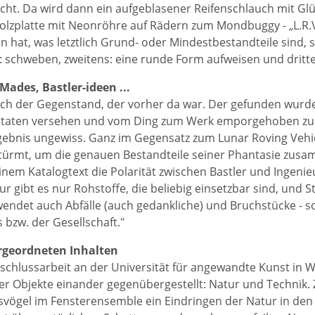
cht. Da wird dann ein aufgeblasener Reifenschlauch mit G
olzplatte mit Neonröhre auf Rädern zum Mondbuggy - „L.R.V. 
in hat, was letztlich Grund- oder Mindestbestandteile sind, 
: schweben, zweitens: eine runde Form aufweisen und dritte
ades, Bastler-ideen ...
auch der Gegenstand, der vorher da war. Der gefunden wurd
utaten versehen und vom Ding zum Werk emporgehoben zu wer
gebnis ungewiss. Ganz im Gegensatz zum Lunar Roving Vehicl
türmt, um die genauen Bestandteile seiner Phantasie zus
inem Katalogtext die Polarität zwischen Bastler und Ingenieu
r gibt es nur Rohstoffe, die beliebig einsetzbar sind, und S
wendet auch Abfälle (auch gedankliche) und Bruchstücke - 
 bzw. der Gesellschaft."
ergeordneten Inhalten
bschlussarbeit an der Universität für angewandte Kunst in 
ner Objekte einander gegenübergestellt: Natur und Technik.
svögel im Fensterensemble ein Eindringen der Natur in den