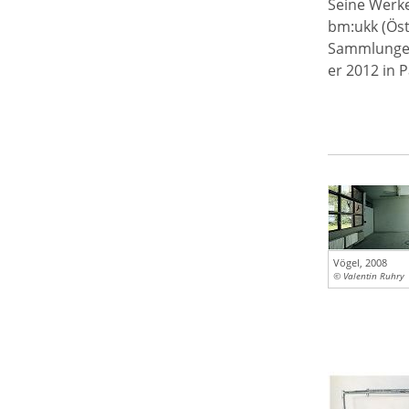
Seine Werke
bm:ukk (Öst
Sammlungen 
er 2012 in 
Vögel, 2008
© Valentin Ruhry