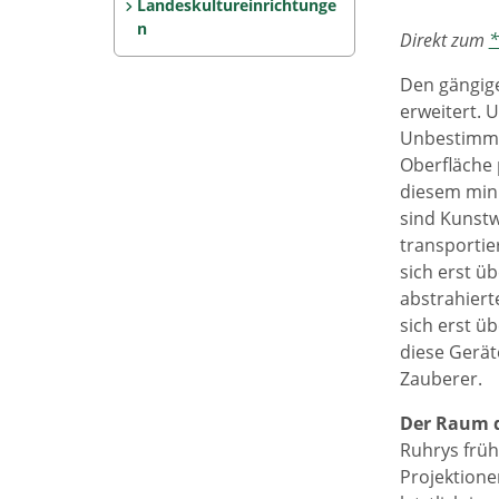
Landeskultureinrichtunge
n
Direkt zum
*
Den gängige
erweitert. 
Unbestimmth
Oberfläche 
diesem mini
sind Kunstw
transportier
sich erst ü
abstrahiert
sich erst ü
diese Gerät
Zauberer.
Der Raum 
Ruhrys früh
Projektione