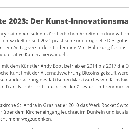
e 2023: Der Kunst-Innovationsm
hry hat neben seinen künstlerischen Arbeiten im Innovat
e
entwickelt er seit 2021 praktische und originelle Designlös
ant ein AirTag versteckt ist oder eine Mini-Halterung für da
hqualitative Kamera verwandelt.
it dem Künstler Andy Boot betrieb er 2014 bis 2017 die O
sche Kunst mit der Alternativwährung Bitcoins gekauft werde
useinandersetzung des faktischen Marktwertes von Kunstwer
n Francisco Art Institute, einer der ältesten und renommie
tkirche St. Andrä in Graz hat er 2010 das Werk Rocket Swit
er über dem Kircheneingang leuchtet im Dunkeln und ist als
nicht mehr wegzudenken.