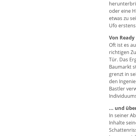
herunterbri
oder eine H
etwas zu se
Ufo erstens
Von Ready M
Oft ist es 
richtigen Z
Tür. Das Er
Baumarkt s
grenzt in se
den Ingenieu
Bastler ver
Individuums
... und üb
In seiner A
Inhalte sei
Schattenris