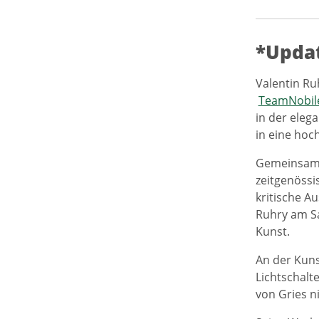
*Updat
Valentin Ru
TeamNobil
in der eleg
in eine hoc
Gemeinsam m
zeitgenössi
kritische A
Ruhry am Sa
Kunst.
An der Kuns
Lichtschalt
von Gries 