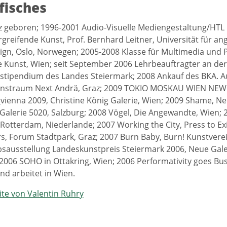
fisches
z geboren; 1996-2001 Audio-Visuelle Mediengestaltung/HTL 
reifende Kunst, Prof. Bernhard Leitner, Universität für an
ign, Oslo, Norwegen; 2005-2008 Klasse für Multimedia und Pl
Kunst, Wien; seit September 2006 Lehrbeauftragter an de
rstipendium des Landes Steiermark; 2008 Ankauf des BKA. Au
unstraum Next Andrä, Graz; 2009 TOKIO MOSKAU WIEN NEW Y
vienna 2009, Christine König Galerie, Wien; 2009 Shame, Ne
, Galerie 5020, Salzburg; 2008 Vögel, Die Angewandte, Wien
, Rotterdam, Niederlande; 2007 Working the City, Press to Ex
rs, Forum Stadtpark, Graz; 2007 Burn Baby, Burn! Kunstverei
ausstellung Landeskunstpreis Steiermark 2006, Neue Gale
2006 SOHO in Ottakring, Wien; 2006 Performativity goes Bus
nd arbeitet in Wien.
te von Valentin Ruhry