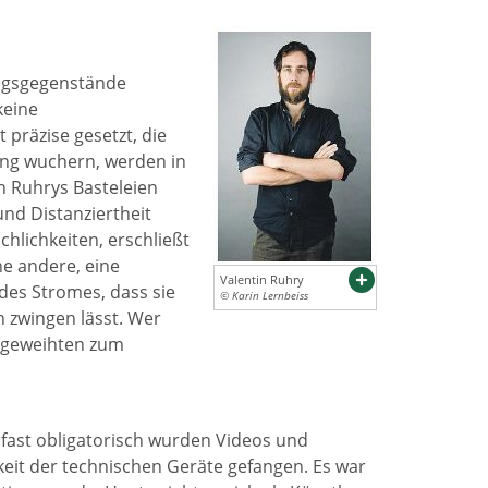
tagsgegenstände
keine
präzise gesetzt, die
ung wuchern, werden in
n Ruhrys Basteleien
und Distanziertheit
chlichkeiten, erschließt
ne andere, eine
Valentin Ruhry
 des Stromes, dass sie
© Karin Lernbeiss
 zwingen lässt. Wer
ingeweihten zum
fast obligatorisch wurden Videos und
keit der technischen Geräte gefangen. Es war