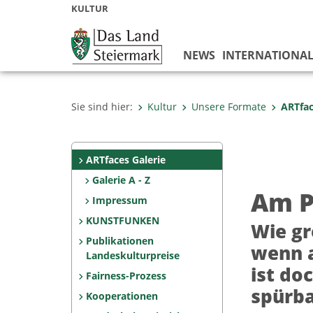
KULTUR
NEWS
INTERNATIONA
Sie sind hier:
Kultur
Unsere Formate
ARTfac
ARTfaces Galerie
Galerie A - Z
Am P
Impressum
KUNSTFUNKEN
Wie gr
Publikationen
wenn a
Landeskulturpreise
ist do
Fairness-Prozess
spürba
Kooperationen