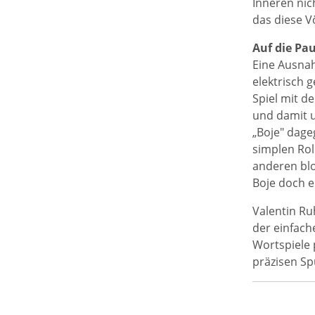
Inneren nic
das diese V
Auf die Pa
Eine Ausnah
elektrisch 
Spiel mit d
und damit 
„Boje" dage
simplen Rol
anderen blo
Boje doch e
Valentin Ru
der einfach
Wortspiele 
präzisen Sp