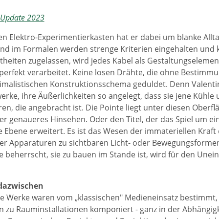
Update 2023
n Elektro-Experimentierkasten hat er dabei um blanke All
Und im Formalen werden strenge Kriterien eingehalten und 
eiten zugelassen, wird jedes Kabel als Gestaltungselement 
perfekt verarbeitet. Keine losen Drähte, die ohne Bestimm
malistischen Konstruktionsschema geduldet. Denn Valenti
erke, ihre Äußerlichkeiten so angelegt, dass sie jene Kühle 
en, die angebracht ist. Die Pointe liegt unter diesen Oberflä
ber genaueres Hinsehen. Oder den Titel, der das Spiel um ei
e Ebene erweitert. Es ist das Wesen der immateriellen Kraft
ber Apparaturen zu sichtbaren Licht- oder Bewegungsformen
e beherrscht, sie zu bauen im Stande ist, wird für den Une
dazwischen
e Werke waren vom „klassischen" Medieneinsatz bestimmt, 
n zu Rauminstallationen komponiert - ganz in der Abhängig