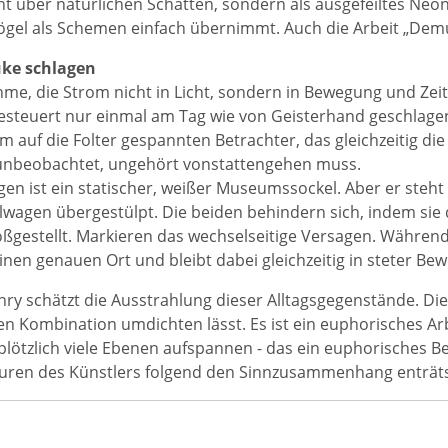
ht über natürlichen Schatten, sondern als ausgefeiltes Neo
ögel als Schemen einfach übernimmt. Auch die Arbeit „Demut
uke schlagen
me, die Strom nicht in Licht, sondern in Bewegung und Zeit a
gesteuert nur einmal am Tag wie von Geisterhand geschlagen w
em auf die Folter gespannten Betrachter, das gleichzeitig d
unbeobachtet, ungehört vonstattengehen muss.
gen ist ein statischer, weißer Museumssockel. Aber er steht 
lwagen übergestülpt. Die beiden behindern sich, indem sie 
ßgestellt. Markieren das wechselseitige Versagen. Während d
inen genauen Ort und bleibt dabei gleichzeitig in steter Be
hry schätzt die Ausstrahlung dieser Alltagsgegenstände. Die 
en Kombination umdichten lässt. Es ist ein euphorisches Arb
plötzlich viele Ebenen aufspannen - das ein euphorisches B
uren des Künstlers folgend den Sinnzusammenhang enträts