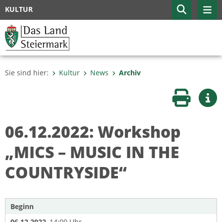
KULTUR
Sie sind hier:
Kultur
News
Archiv
Seite druc
Wei
06.12.2022: Workshop
„MICS – MUSIC IN THE
COUNTRYSIDE“
Beginn
06.12.2022
, 14:00 Uhr