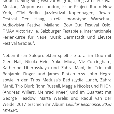
Modern, Ring Ring Festival Belgrad, Long Arms Festival
Moskau, Mopomoso London, Issue Project Room New
York, CTM Berlin, Jazzfestival Kopenhagen, Rewire
Festival Den Haag, strefa monotype Warschau,
Audiovisiva Festival Mailand, Bow Out Festival Oslo,
FIMAV Victoriaville, Salzburger Festspiele, Internationale
Ferienkurse für Neue Musik Darmstadt und Elevate
Festival Graz auf.
Neben ihren Soloprojekten spielt sie u. a. im Duo mit
Glen Hall, Nicola Hein, Yoko Miura, Viv Corringham,
Katherine Liberovskaya und Zahra Mani, im Trio mit
Benjamin Finger und James Plotkin bzw. John Hegre
sowie in den Trios Medusa's Bed (Lydia Lunch, Zahra
Mani), Trio Blurb (John Russell, Maggie Nicols) und PHON
(Andreas Willers, Meinrad Kneer) und im Quartett mit
George Headow, Marta Warelis und Raoul van der
Weide. 2017 erschien ihr Album
Cellular Resonance, 2020
MYASMO
.