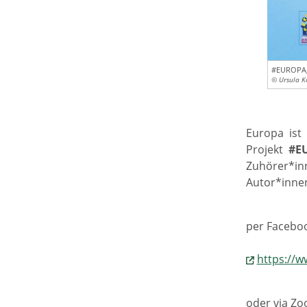
#EUROPA,
© Ursula K
Europa ist
Projekt
#E
Zuhörer*in
Autor*innen
per Faceboo
https://
oder via Zo