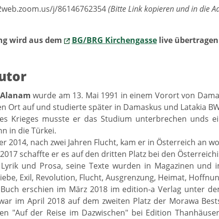
02web.zoom.us/j/86146762354
(Bitte Link kopieren und in die 
ng wird aus dem
BG/BRG Kirchengasse
live übertragen
utor
 Alanam
wurde am 13. Mai 1991 in einem Vorort von Dama
n Ort auf und studierte später in Damaskus und Latakia BW
es Krieges musste er das Studium unterbrechen unds ein
n in die Türkei.
 2014, nach zwei Jahren Flucht, kam er in Österreich an wo 
2017 schaffte er es auf den dritten Platz bei den Österreic
 Lyrik und Prosa, seine Texte wurden in Magazinen und i
iebe, Exil, Revolution, Flucht, Ausgrenzung, Heimat, Hoffnun
 Buch erschien im März 2018 im edition-a Verlag unter d
war im April 2018 auf dem zweiten Platz der Morawa Bests
en "Auf der Reise im Dazwischen" bei Edition Thanhäuser