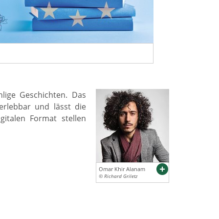
hlige Geschichten. Das
erlebbar und lässt die
italen Format stellen
Omar Khir Alanam
© Richard Griletz