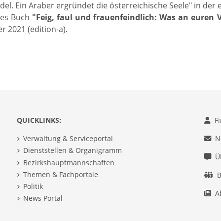
l. Ein Araber ergründet die österreichische Seele" in der e
tes Buch
"Feig, faul und frauenfeindlich: Was an euren
 2021 (edition-a).
QUICKLINKS:
F
Verwaltung & Serviceportal
N
Dienststellen & Organigramm
Ü
Bezirkshauptmannschaften
Themen & Fachportale
B
Politik
A
News Portal