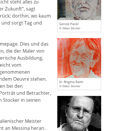
cht steht alles zu
r Zukunft", sagt
urück; dorthin, wo kaum
d und sorgt Tag und
Gerold Pankl
© Oskar Stocker
Homepage. Dies und das
n, die der Maler von
lerische Ausbildung,
leicht vom
eingenommenen
endem Oeuvre stehen.
Sr. Brigitta Raith
en bei den
© Oskar Stocker
orträt und Betrachter,
 Stocker in seinen
alienischer Meister
mt an Messina heran.