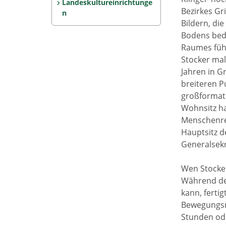
Landeskultureinrichtunge
Bezirkes Gri
n
Bildern, di
Bodens bede
Raumes führ
Stocker malt
Jahren in G
breiteren P
großformati
Wohnsitz ha
Menschenrec
Hauptsitz d
Generalsekr
Wen Stocker 
Während der
kann, ferti
Bewegungsmo
Stunden ode