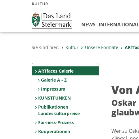
KULTUR
NEWS
INTERNATIONA
Sie sind hier:
Kultur
Unsere Formate
ARTfac
ARTfaces Galerie
Galerie A - Z
Von 
Impressum
KUNSTFUNKEN
Oskar 
Publikationen
glaubw
Landeskulturpreise
Fairness-Prozess
Wer zu Osk
Kooperationen
Klingel- no