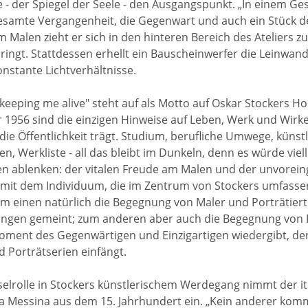
 - der Spiegel der Seele - den Ausgangspunkt. „In einem Gesi
gesamte Vergangenheit, die Gegenwart und auch ein Stück de
m Malen zieht er sich in den hinteren Bereich des Ateliers z
dringt. Stattdessen erhellt ein Bauscheinwerfer die Leinwan
onstante Lichtverhältnisse.
s keeping me alive" steht auf als Motto auf Oskar Stockers 
 1956 sind die einzigen Hinweise auf Leben, Werk und Wirke
 die Öffentlichkeit trägt. Studium, berufliche Umwege, künst
n, Werkliste - all das bleibt im Dunkeln, denn es würde viel
en ablenken: der vitalen Freude am Malen und der unvor
mit dem Individuum, die im Zentrum von Stockers umfass
um einen natürlich die Begegnung von Maler und Porträtiert
ungen gemeint; zum anderen aber auch die Begegnung von P
oment des Gegenwärtigen und Einzigartigen wiedergibt, den
d Porträtserien einfängt.
selrolle in Stockers künstlerischem Werdegang nimmt der it
a Messina aus dem 15. Jahrhundert ein. „Kein anderer kom