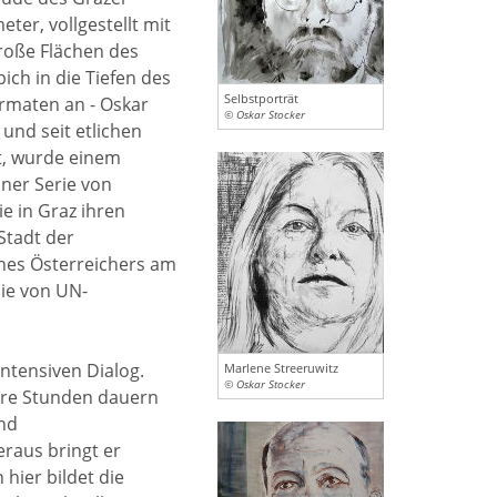
ter, vollgestellt mit
roße Flächen des
ch in die Tiefen des
Selbstporträt
rmaten an - Oskar
© Oskar Stocker
 und seit etlichen
t, wurde einem
iner Serie von
e in Graz ihren
Stadt der
ines Österreichers am
sie von UN-
intensiven Dialog.
Marlene Streeruwitz
© Oskar Stocker
ere Stunden dauern
und
raus bringt er
hier bildet die