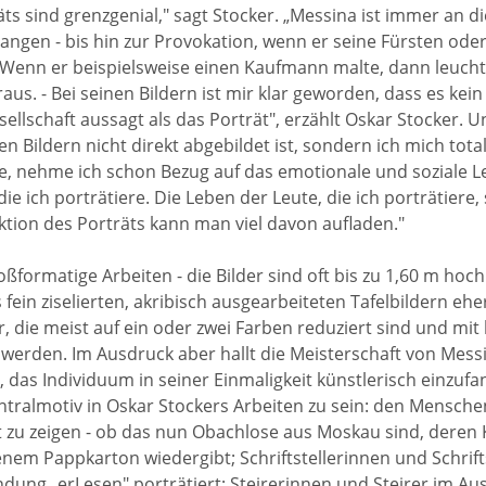
äts sind grenzgenial," sagt Stocker. „Messina ist immer an 
angen - bis hin zur Provokation, wenn er seine Fürsten oder
 Wenn er beispielsweise einen Kaufmann malte, dann leucht
aus. - Bei seinen Bildern ist mir klar geworden, dass es kei
sellschaft aussagt als das Porträt", erzählt Oskar Stocker. 
n Bildern nicht direkt abgebildet ist, sondern ich mich tota
e, nehme ich schon Bezug auf das emotionale und soziale 
e ich porträtiere. Die Leben der Leute, die ich porträtiere,
ktion des Porträts kann man viel davon aufladen."
ßformatige Arbeiten - die Bilder sind oft bis zu 1,60 m hoch 
fein ziselierten, akribisch ausgearbeiteten Tafelbildern ehe
r, die meist auf ein oder zwei Farben reduziert sind und mit
werden. Im Ausdruck aber hallt die Meisterschaft von Messi
 das Individuum in seiner Einmaligkeit künstlerisch einzufa
ntralmotiv in Oskar Stockers Arbeiten zu sein: den Mensch
t zu zeigen - ob das nun Obachlose aus Moskau sind, deren
em Pappkarton wiedergibt; Schriftstellerinnen und Schriftst
dung „erLesen" porträtiert; Steirerinnen und Steirer im Ausl