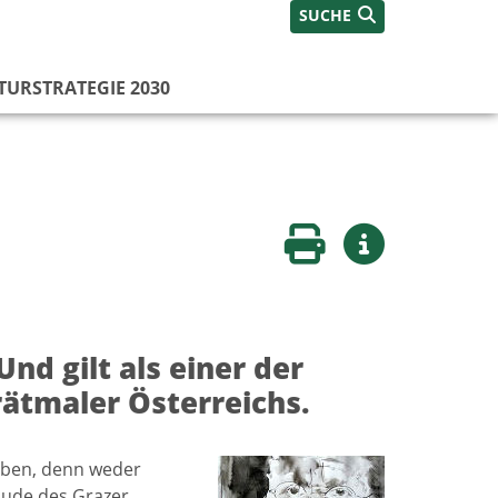
SUCHE
TURSTRATEGIE 2030
Seite drucken
Weitere Infos
d gilt als einer der
ätmaler Österreichs.
aben, denn weder
äude des Grazer