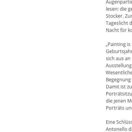
Augenpartie
lesen: die 
Stocker. Zu
Tageslicht 
Nacht für k
„Painting i
Geburtsjahr
sich aus an
Ausstellunge
Wesentlich
Begegnung 
Damit ist z
Porträtsitz
die jenen M
Porträts un
Eine Schlüs
Antonello d