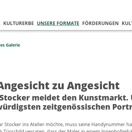
L
KULTURERBE
UNSERE FORMATE
FÖRDERUNGEN
KUL
es Galerie
Angesicht zu Angesicht
Stocker meidet den Kunstmarkt. Un
ürdigsten zeitgenössischen Portr
ar Stocker ins Atelier möchte, muss seine Handynummer h
ch Türschild verraten, dass der Maler in einem Innenhofgeb