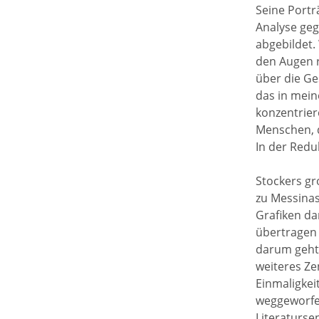
Seine Portr
Analyse geg
abgebildet.
den Augen r
über die Ge
das in meine
konzentrier
Menschen, di
In der Redu
Stockers gro
zu Messinas 
Grafiken da
übertragen 
darum geht,
weiteres Ze
Einmaligkei
weggeworfen
Literatursen