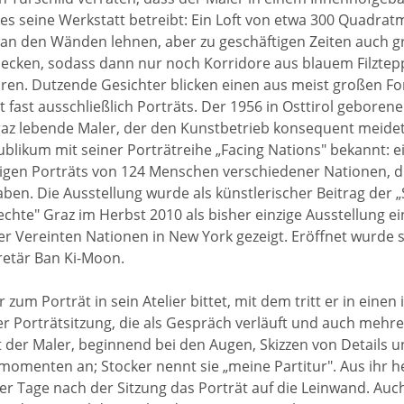
es seine Werkstatt betreibt: Ein Loft von etwa 300 Quadratme
e an den Wänden lehnen, aber zu geschäftigen Zeiten auch g
cken, sodass dann nur noch Korridore aus blauem Filzteppi
en. Dutzende Gesichter blicken einen aus meist großen Fo
 fast ausschließlich Porträts. Der 1956 in Osttirol geborene
raz lebende Maler, der den Kunstbetrieb konsequent meide
ublikum mit seiner Porträtreihe „Facing Nations" bekannt: e
gen Porträts von 124 Menschen verschiedener Nationen, di
ben. Die Ausstellung wurde als künstlerischer Beitrag der „
hte" Graz im Herbst 2010 als bisher einzige Ausstellung e
er Vereinten Nationen in New York gezeigt. Eröffnet wurde 
etär Ban Ki-Moon.
zum Porträt in sein Atelier bittet, mit dem tritt er in einen 
 Porträtsitzung, die als Gespräch verläuft und auch mehr
gt der Maler, beginnend bei den Augen, Skizzen von Details 
menten an; Stocker nennt sie „meine Partitur". Aus ihr he
r Tage nach der Sitzung das Porträt auf die Leinwand. Auch 