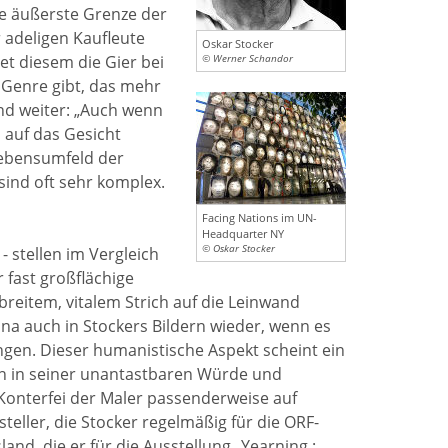
die äußerste Grenze der
 adeligen Kaufleute
Oskar Stocker
et diesem die Gier bei
© Werner Schandor
n Genre gibt, das mehr
Und weiter: „Auch wenn
l auf das Gesicht
Lebensumfeld der
 sind oft sehr komplex.
Facing Nations im UN-
Headquarter NY
© Oskar Stocker
- stellen im Vergleich
r fast großflächige
 breitem, vitalem Strich auf die Leinwand
na auch in Stockers Bildern wieder, wenn es
ngen. Dieser humanistische Aspekt scheint ein
en in seiner unantastbaren Würde und
 Konterfei der Maler passenderweise auf
eller, die Stocker regelmäßig für die ORF-
and, die er für die Ausstellung „Yearning :