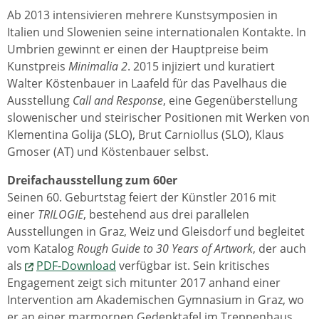
Ab 2013 intensivieren mehrere Kunstsymposien in
Italien und Slowenien seine internationalen Kontakte. In
Umbrien gewinnt er einen der Hauptpreise beim
Kunstpreis
Minimalia 2
. 2015 injiziert und kuratiert
Walter Köstenbauer in Laafeld für das Pavelhaus die
Ausstellung
Call and Response
, eine Gegenüberstellung
slowenischer und steirischer Positionen mit Werken von
Klementina Golija (SLO), Brut Carniollus (SLO), Klaus
Gmoser (AT) und Köstenbauer selbst.
Dreifachausstellung zum 60er
Seinen 60. Geburtstag feiert der Künstler 2016 mit
einer
TRILOGIE
, bestehend aus drei parallelen
Ausstellungen in Graz, Weiz und Gleisdorf und begleitet
vom Katalog
Rough Guide to 30 Years of Artwork
, der auch
als
PDF-Download
verfügbar ist. Sein kritisches
Engagement zeigt sich mitunter 2017 anhand einer
Intervention am Akademischen Gymnasium in Graz, wo
er an einer marmornen Gedenktafel im Treppenhaus,