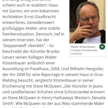
scheint auch er etabliert: Haus
mit Garten, ein vom bekannten
Architekten Ernst Giselbrecht
entworfenes, beneidenswert
großzügiges Atelier, eine stabile
Familiensituation. Dennoch, tief in
seinem Innersten, hat der
'Steppenwolf' überlebt". - So
Walter Köstenbauer
beschreibt der Künstler Branko
© Dnalor 01/wikimedia
commons
Lenart seinen Kollegen Walter
Köstenbauer anlässlich einer
Ausstellung im Pavelhaus, 2004. Und Wilhelm Hengstler,
der ihn 2008 für eine Reportage in seinem Haus in Graz-
Webling besucht, vergleicht Köstenbauer in seiner
Erscheinung mit Steve McQueen: „Der Künstler in Jeans
und sandfarbenen Schuhen ohne Schnürsenkel erinnert
an Steve McQueen in Henry Hathaways Western ‚Nevada
Smith‘. Wie McQueen ist der aus Weiz stammende Maler