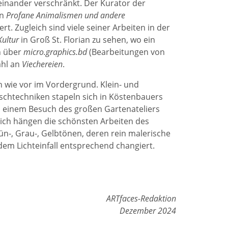
nander verschränkt. Der Kurator der
on
Profane Animalismen und andere
t. Zugleich sind viele seiner Arbeiten in der
ultur
in Groß St. Florian zu sehen, wo ein
n über
micro.graphics.bd
(Bearbeitungen von
hl an
Viechereien
.
ch wie vor im Vordergrund. Klein- und
ischtechniken stapeln sich in Köstenbauers
ch einem Besuch des großen Gartenateliers
eich hängen die schönsten Arbeiten des
rün-, Grau-, Gelbtönen, deren rein malerische
 dem Lichteinfall entsprechend changiert.
ARTfaces-Redaktion
Dezember 2024