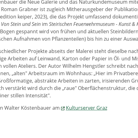
enbauer die Neue Galerie und das Naturkundemuseum mitei
 Roman Grabner ist zugleich Mitherausgeber der Publikati
(edition keiper, 2023), die das Projekt umfassend dokumentier
g
Von Stein und Sein
im
Steirischen Feuerwehrmuseum - Kunst & K
 Bogen gespannt wird von frühen und aktuellen Steinbilder
chen Aufnahmen von Pflanzenteilen) bis hin zu einer Auswa
schiedlicher Projekte abseits der Malerei steht dieselbe na
ge Arbeiten auf Leinwand, Karton oder Papier in Öl- und M
 vollen Ateliers. Der Autor Wilhelm Hengstler schreibt na
inen, „alten" Arbeitsraum im Wohnhaus: „Hier im Privatber
Großformatige, abstrakte Arbeiten in zarten, irisierenden G
ch verstärkt wird durch die „raue" Oberflächenstruktur, die
ner stillen Intensität".
von Walter Köstenbauer am
Kulturserver Graz