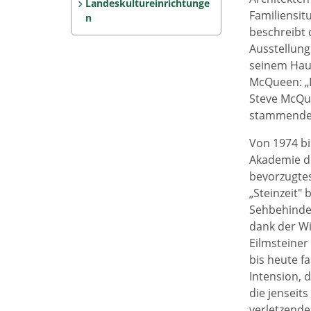
Landeskultureinrichtunge
Familiensitu
n
beschreibt 
Ausstellung
seinem Haus
McQueen: „D
Steve McQue
stammende M
Von 1974 bi
Akademie de
bevorzugtes
„Steinzeit"
Sehbehinde
dank der Wi
Eilmsteiner
bis heute f
Intension, 
die jenseit
verletzende