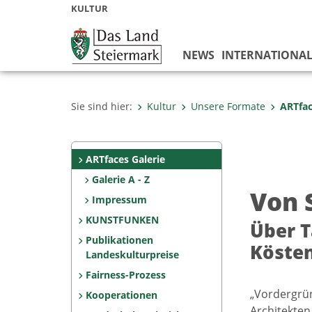
KULTUR
NEWS
INTERNATIONA
Sie sind hier:
Kultur
Unsere Formate
ARTfac
ARTfaces Galerie
Galerie A - Z
Von 
Impressum
KUNSTFUNKEN
Über T
Publikationen
Köste
Landeskulturpreise
Fairness-Prozess
„Vordergrün
Kooperationen
Architekten