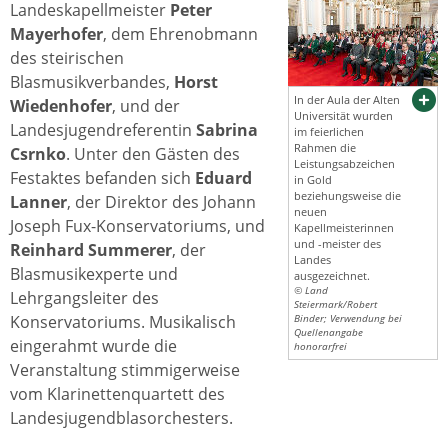
Landeskapellmeister
Peter
Mayerhofer
, dem Ehrenobmann
des steirischen
Blasmusikverbandes,
Horst
In der Aula der Alten
Wiedenhofer
, und der
Universität wurden
Landesjugendreferentin
Sabrina
im feierlichen
Rahmen die
Csrnko
. Unter den Gästen des
Leistungsabzeichen
Festaktes befanden sich
Eduard
in Gold
beziehungsweise die
Lanner
, der Direktor des Johann
neuen
Joseph Fux-Konservatoriums, und
Kapellmeisterinnen
und -meister des
Reinhard Summerer
, der
Landes
Blasmusikexperte und
ausgezeichnet.
© Land
Lehrgangsleiter des
Steiermark/Robert
Konservatoriums. Musikalisch
Binder; Verwendung bei
Quellenangabe
eingerahmt wurde die
honorarfrei
Veranstaltung stimmigerweise
vom Klarinettenquartett des
Landesjugendblasorchesters.