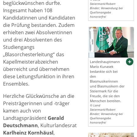
beglückwünschen durfte.
Steiermark/Robert
Binder; Verwendung bei
Insgesamt haben 108
Quellenangabe
Kandidatinnen und Kandidaten
honorarfrei
die Prüfung bestanden. Zudem
erhielten zwei Absolventinnen
und drei Absolventen des
Studiengangs
„Blasorchesterleitung“ das
Kapellmeisterabzeichen
Landeshauptmann
Mario Kunasek
überreicht und übernehmen
bedankte sich bei
diese Leitungsfunktion in ihren
den
Blasmusikerinnen
Ensembles.
und Blasmusikern der
Steiermark für die
Herzliche Glückwünsche an die
Freude, die sie den
Menschen bereiten.
Preisträgerinnen und -träger
© Land
kamen auch von
Steiermark/Robert
Binder; Verwendung bei
Landtagspräsident
Gerald
Quellenangabe
honorarfrei
Deutschmann
, Kulturlandesrat
Karlheinz Kornhäusl
,