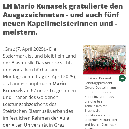
LH Mario Kunasek gratulierte den
Ausgezeichneten - und auch fünf
neuen Kapellmeisterinnen und -
meistern.
„Graz (7. April 2025).- Die
Steiermark ist und bleibt ein Land
der Blasmusik. Das wurde sicht-
und vor allem hörbar am
Montagnachmittag (7. April 2025),
LH Mario Kunasek,
als Landeshauptmann
Mario
Landtagspräsident
Gerald Deutschmann
Kunasek
an 62 neue Trägerinnen
und Kulturlandesrat
und Träger des Goldenen
Karlheinz Kornhäusl
gratulierten
Leistungsabzeichens des
gemeinsam mit
Steirischen Blasmusikverbandes
Blasmusik-
Funktionären der
im festlichen Rahmen der Aula
goldenen Zukunft der
der Alten Universität in Graz
steirischen Blasmusik
© Land