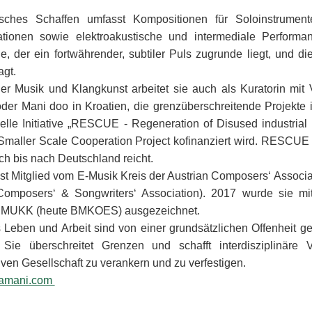
lisches Schaffen umfasst Kompositionen für Soloinstrum
lationen sowie elektroakustische und intermediale Perfor
, der ein fortwährender, subtiler Puls zugrunde liegt, und di
agt.
er Musik und Klangkunst arbeitet sie auch als Kuratorin mit
oder Mani doo in Kroatien, die grenzüberschreitende Projekte
elle Initiative „RESCUE - Regeneration of Disused industrial
maller Scale Cooperation Project kofinanziert wird. RESCUE i
ch bis nach Deutschland reicht.
st Mitglied vom E-Musik Kreis der Austrian Composers‘ Associa
omposers‘ & Songwriters‘ Association). 2017 wurde sie mi
BMUKK (heute BMKOES) ausgezeichnet.
Leben und Arbeit sind von einer grundsätzlichen Offenheit gepr
. Sie überschreitet Grenzen und schafft interdisziplinär
en Gesellschaft zu verankern und zu verfestigen.
amani.com