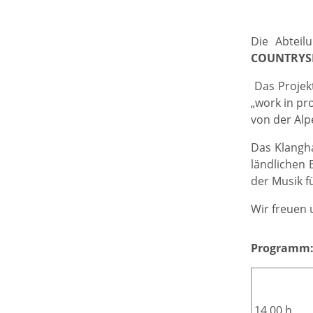
Die Abtei
COUNTRYS
Das Projek
„work in pr
von der Alpe
Das Klangha
ländlichen 
der Musik f
Wir freuen 
Programm
14.00 h