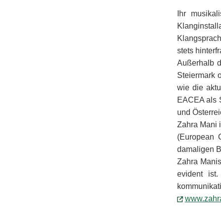
Ihr musika
Klanginstal
Klangsprache
stets hinterfr
Außerhalb d
Steiermark 
wie die aktu
EACEA als S
und Österrei
Zahra Mani i
(European C
damaligen 
Zahra Manis 
evident ist
kommunikativ
www.zahr