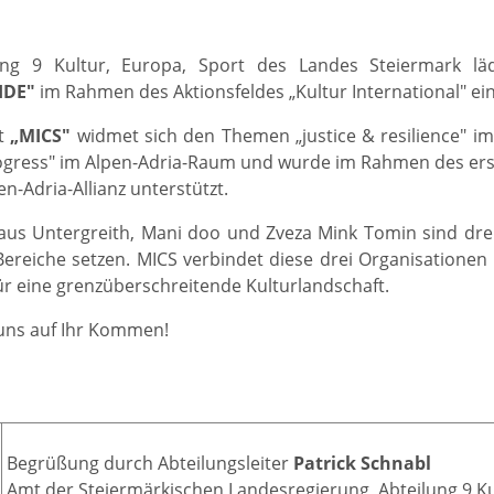
lung 9 Kultur, Europa, Sport des Landes Steiermark 
IDE"
im Rahmen des Aktionsfeldes „Kultur International" ein
t
„MICS"
widmet sich den Themen „justice & resilience" im
ogress" im Alpen-Adria-Raum und wurde im Rahmen des erst
n-Adria-Allianz unterstützt.
us Untergreith, Mani doo und Zveza Mink Tomin sind drei In
Bereiche setzen. MICS verbindet diese drei Organisationen u
ür eine grenzüberschreitende Kulturlandschaft.
uns auf Ihr Kommen!
:
Begrüßung durch Abteilungsleiter
Patrick Schnabl
Amt der Steiermärkischen Landesregierung, Abteilung 9 Ku