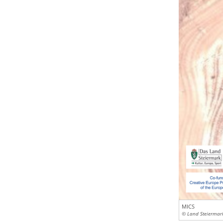
MICS
© Land Steiermar