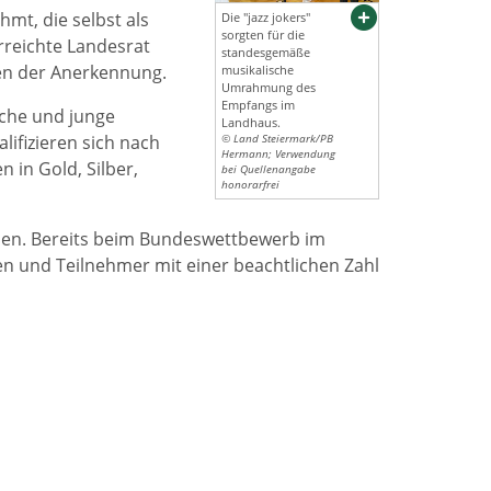
mt, die selbst als
Die "jazz jokers"
sorgten für die
rreichte Landesrat
standesgemäße
n der Anerkennung.
musikalische
Umrahmung des
Empfangs im
iche und junge
Landhaus.
ifizieren sich nach
© Land Steiermark/PB
Hermann; Verwendung
in Gold, Silber,
bei Quellenangabe
honorarfrei
uen. Bereits beim Bundeswettbewerb im
n und Teilnehmer mit einer beachtlichen Zahl