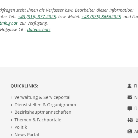
fragen steht Ihnen als Verfasser bzw. Bearbeiter dieser Information:
nter Tel.:
+43 (316) 877-2825
, bzw. Mobil:
+43 (676) 86662825
und Fax:
tmk.gv.at
zur Verfügung.
 Hofgasse 16 -
Datenschutz
QUICKLINKS:
F
Verwaltung & Serviceportal
N
Dienststellen & Organigramm
Ü
Bezirkshauptmannschaften
Themen & Fachportale
B
Politik
A
News Portal