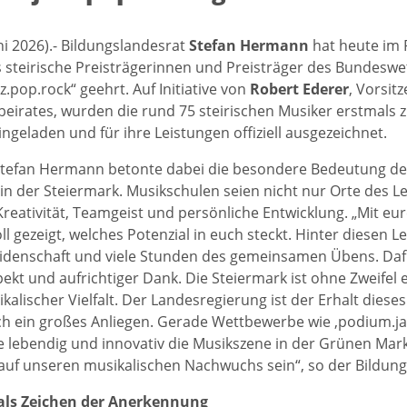
ni 2026).- Bildungslandesrat
Stefan Hermann
hat heute im R
steirische Preisträgerinnen und Preisträger des Bundesw
.pop.rock“ geehrt. Auf Initiative von
Robert Ederer
, Vorsit
eirates,
wurden die rund 75 steirischen Musiker erstmals 
ngeladen und für ihre Leistungen offiziell ausgezeichnet.
Stefan Hermann betonte dabei die besondere Bedeutung de
in der Steiermark. Musikschulen seien nicht nur Orte des 
reativität, Teamgeist und persönliche Entwicklung. „Mit eur
ll gezeigt, welches Potenzial in euch steckt. Hinter diesen 
Leidenschaft und viele Stunden des gemeinsamen Übens. Da
ekt und aufrichtiger Dank. Die Steiermark ist ohne Zweifel e
kalischer Vielfalt. Der Landesregierung ist der Erhalt diese
h ein großes Anliegen. Gerade Wettbewerbe wie ‚podium.jaz
ie lebendig und innovativ die Musikszene in der Grünen Mark
 auf unseren musikalischen Nachwuchs sein“, so der Bildung
ls Zeichen der Anerkennung