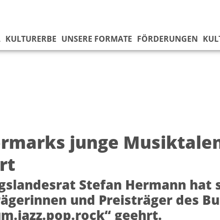
L
KULTURERBE
UNSERE FORMATE
FÖRDERUNGEN
KUL
ermarks junge Musiktale
rt
gslandesrat Stefan Hermann hat s
rägerinnen und Preisträger des 
m.jazz.pop.rock“ geehrt.