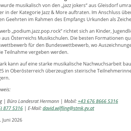
 wurde musikalisch von den „jazz jokers“ aus Gleisdorf umrah
r in der Kategorie Jazz & More auftraten. Im Anschluss übe
n Geehrten im Rahmen des Empfangs Urkunden als Zeiche
erb „podium.jazz.pop.rock“ richtet sich an Kinder, Jugendl
aus Österreichs Musikschulen. Die besten Formationen qual
wettbewerb für den Bundeswettbewerb, wo Auszeichnungen 
ie Teilnahme vergeben werden.
ark kann auf eine starke musikalische Nachwuchsarbeit ba
5 in Oberösterreich überzeugten steirische Teilnehmerinne
gern.
weis:
ng | Büro Landesrat Hermann | Mobil:
+43 676 8666 5316
6) 877 5316
| E-Mail:
david.wilfling@stmk.gv.at
. Juni 2026