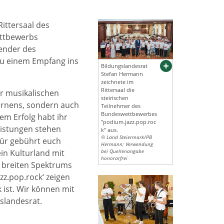
ittersaal des
ettbewerbs
zender des
zu einem Empfang ins
Bildungslandesrat
Stefan Hermann
zeichnete im
Rittersaal die
r musikalischen
steirischen
Lernens, sondern auch
Teilnehmer des
Bundeswettbewerbes
em Erfolg habt ihr
"podium.jazz.pop.roc
Leistungen stehen
k" aus.
© Land Steiermark/PB
für gebührt euch
Hermann; Verwendung
in Kulturland mit
bei Quellenangabe
honorarfrei
s breiten Spektrums
z.pop.rock‘ zeigen
 ist. Wir können mit
slandesrat.