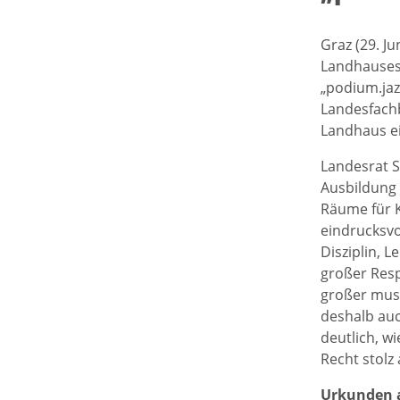
Graz (29. Ju
Landhauses 
„podium.jazz
Landesfachb
Landhaus ei
Landesrat 
Ausbildung 
Räume für K
eindrucksvo
Disziplin, 
großer Resp
großer musi
deshalb auc
deutlich, w
Recht stolz
Urkunden a