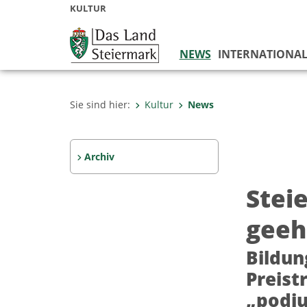
KULTUR
NEWS
INTERNATIONA
Sie sind hier:
Kultur
News
Archiv
Stei
geeh
Bildun
Preist
„podiu