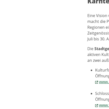
Kärnt
Eine Vision
macht die P
Regionen e
Zeitgenössi
Juli bis 30
Die
Stadtg
aktiven Kul
an zwei auß
Kulturf
Öffnung
www.k
Schloss
Öffnung
www.