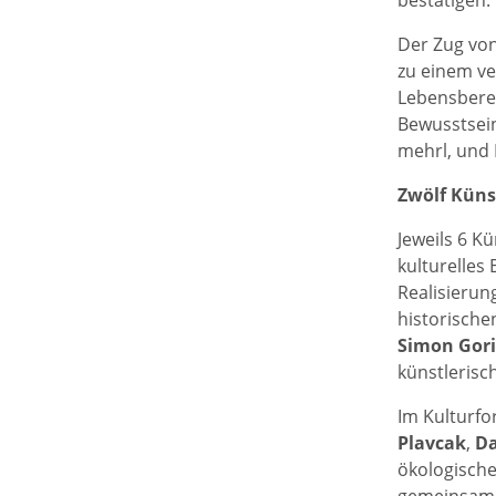
bestätigen.
Der Zug von
zu einem v
Lebensbere
Bewusstsei
mehrl, und 
Zwölf Küns
Jeweils 6 K
kulturelles
Realisierun
historische
Simon Gori
künstlerisc
Im Kulturf
Plavcak
,
Da
ökologischen