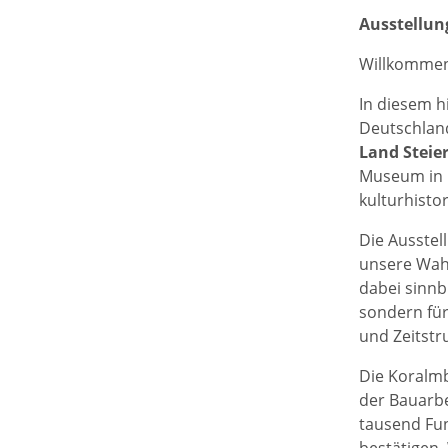
Ausstellung
Willkommen
In diesem h
Deutschland
Land Steie
Museum in K
kulturhistor
Die Ausstel
unsere Wah
dabei sinnb
sondern für
und Zeitstr
Die Koralmb
der Bauarb
tausend Fund