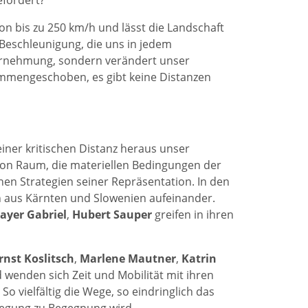
efordert?
on bis zu 250 km/h und lässt die Landschaft
eschleunigung, die uns in jedem
hrnehmung, sondern verändert unser
mmengeschoben, es gibt keine Distanzen
iner kritischen Distanz heraus unser
von Raum, die materiellen Bedingungen der
chen Strategien seiner Repräsentation. In den
n aus Kärnten und Slowenien aufeinander.
ayer
Gabriel
,
Hubert
Sauper
greifen in ihren
rnst
Koslitsch
,
Marlene
Mautner
,
Katrin
 wenden sich Zeit und Mobilität mit ihren
o vielfältig die Wege, so eindringlich das