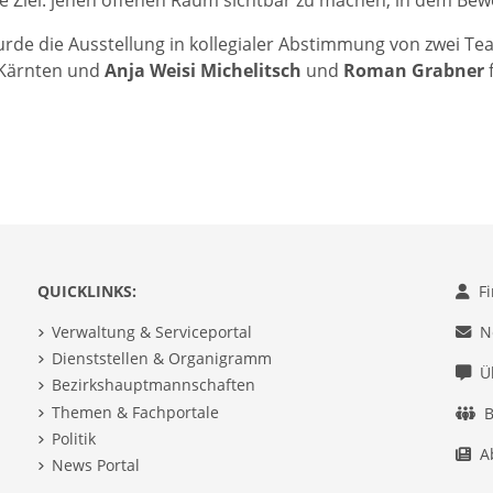
 Ziel: jenen offenen Raum sichtbar zu machen, in dem Be
urde die Ausstellung in kollegialer Abstimmung von zwei T
Kärnten und
Anja Weisi Michelitsch
und
Roman
Grabner
f
QUICKLINKS:
F
Verwaltung & Serviceportal
N
Dienststellen & Organigramm
Ü
Bezirkshauptmannschaften
Themen & Fachportale
B
Politik
A
News Portal