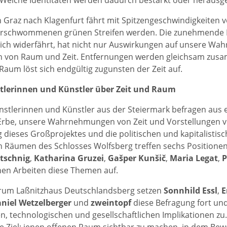
 Welche Identitäten werden dadurch bestärkt oder herausg
 Graz nach Klagenfurt fährt mit Spitzengeschwindigkeiten v
erschwommenen grünen Streifen werden. Die zunehmende B
ich widerfährt, hat nicht nur Auswirkungen auf unsere Wa
n von Raum und Zeit. Entfernungen werden gleichsam zusa
Raum löst sich endgültig zugunsten der Zeit auf.
tlerinnen und Künstler über Zeit und Raum
ünstlerinnen und Künstler aus der Steiermark befragen aus e
 Erbe, unsere Wahrnehmungen von Zeit und Vorstellungen 
g dieses Großprojektes und die politischen und kapitalistis
n Räumen des Schlosses Wolfsberg treffen sechs Positione
tschnig
,
Katharina
Gruzei
,
Gašper
Kunšič
,
Maria
Legat
,
P
hen Arbeiten diese Themen auf.
orum Laßnitzhaus Deutschlandsberg setzen
Sonnhild
Essl
,
E
niel
Wetzelberger
und
zweintopf
diese Befragung fort und
, technologischen und gesellschaftlichen Implikationen zu. S