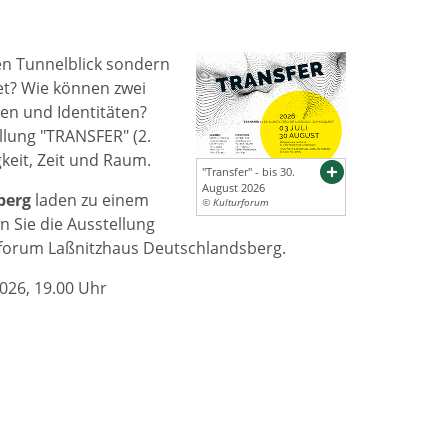
nen Tunnelblick sondern
et? Wie können zwei
n und Identitäten?
llung "TRANSFER" (2.
keit, Zeit und Raum.
"Transfer" - bis 30.
August 2026
berg
laden zu einem
© Kulturforum
n Sie die Ausstellung
rforum Laßnitzhaus Deutschlandsberg.
026, 19.00 Uhr