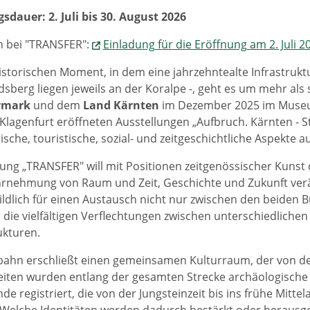
sdauer: 2. Juli bis 30. August 2026
 bei "TRANSFER":
Einladung für die Eröffnung am 2. Juli 2
istorischen Moment, in dem eine jahrzehntealte Infrastruktu
sberg liegen jeweils an der Koralpe -, geht es um mehr al
rmark
und dem
Land
Kärnten
im Dezember 2025 im Museum
lagenfurt eröffneten Ausstellungen „Aufbruch. Kärnten - 
ische, touristische, sozial- und zeitgeschichtliche Aspekte au
lung „TRANSFER" will mit Positionen zeitgenössischer Kunst 
rnehmung von Raum und Zeit, Geschichte und Zukunft verä
ildlich für einen Austausch nicht nur zwischen den beiden
 die vielfältigen Verflechtungen zwischen unterschiedliche
ukturen.
ahn erschließt einen gemeinsamen Kulturraum, der von der
eiten wurden entlang der gesamten Strecke archäologisch
e registriert, die von der Jungsteinzeit bis ins frühe Mitte